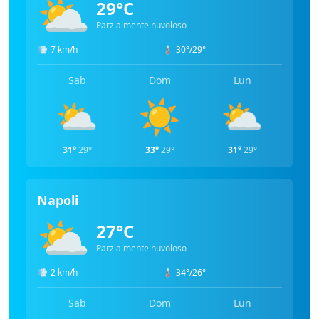
⛅
29°C
Parzialmente nuvoloso
💨
7 km/h
🌡️
30°/29°
Sab
Dom
Lun
⛅
☀️
⛅
31°
29°
33°
29°
31°
29°
Napoli
⛅
27°C
Parzialmente nuvoloso
💨
2 km/h
🌡️
34°/26°
Sab
Dom
Lun