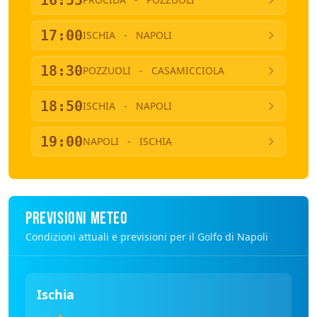
16:55
17:00
ISCHIA
-
NAPOLI
18:30
POZZUOLI
-
CASAMICCIOLA
18:50
ISCHIA
-
NAPOLI
19:00
NAPOLI
-
ISCHIA
PREVISIONI METEO
Condizioni attuali e previsioni per il Golfo di Napoli
Ischia