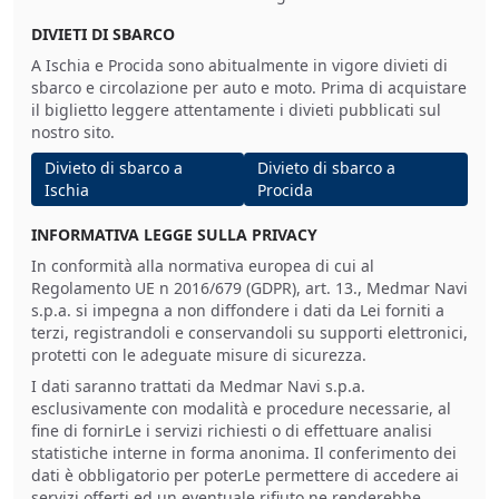
DIVIETI DI SBARCO
A Ischia e Procida sono abitualmente in vigore divieti di
sbarco e circolazione per auto e moto. Prima di acquistare
il biglietto leggere attentamente i divieti pubblicati sul
nostro sito.
Divieto di sbarco a
Divieto di sbarco a
Ischia
Procida
INFORMATIVA LEGGE SULLA PRIVACY
In conformità alla normativa europea di cui al
Regolamento UE n 2016/679 (GDPR), art. 13., Medmar Navi
s.p.a. si impegna a non diffondere i dati da Lei forniti a
terzi, registrandoli e conservandoli su supporti elettronici,
protetti con le adeguate misure di sicurezza.
I dati saranno trattati da Medmar Navi s.p.a.
esclusivamente con modalità e procedure necessarie, al
fine di fornirLe i servizi richiesti o di effettuare analisi
statistiche interne in forma anonima. Il conferimento dei
dati è obbligatorio per poterLe permettere di accedere ai
servizi offerti ed un eventuale rifiuto ne renderebbe