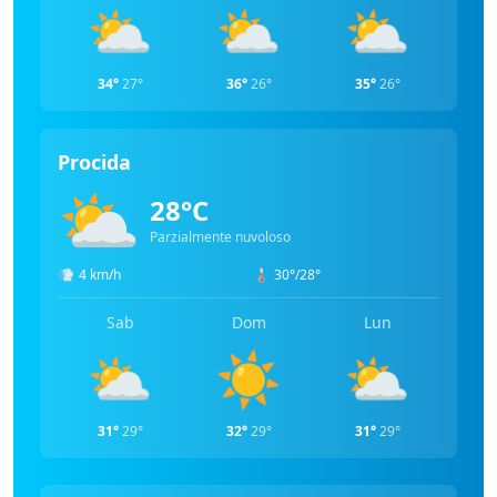
⛅
⛅
⛅
34°
27°
36°
26°
35°
26°
Procida
⛅
28°C
Parzialmente nuvoloso
💨
4 km/h
🌡️
30°/28°
Sab
Dom
Lun
⛅
☀️
⛅
31°
29°
32°
29°
31°
29°