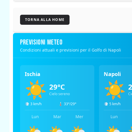
TORNA ALLA HOME
PREVISIONI METEO
Condizioni attuali e previsioni per il Golfo di Napoli
Ischia
Napoli
☀️
☀️
29°C
Cielo sereno
Ci
💨
3 km/h
🌡️
33°/29°
💨
5 km/h
Lun
Mar
Mer
Lun
⛅
⛅
⛅
⛅