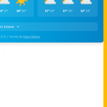
34°
27°
36°
26°
31°
29°
31°
29°
32°
29°
ni Estese
3:16 | Fornito da
Open-Meteo