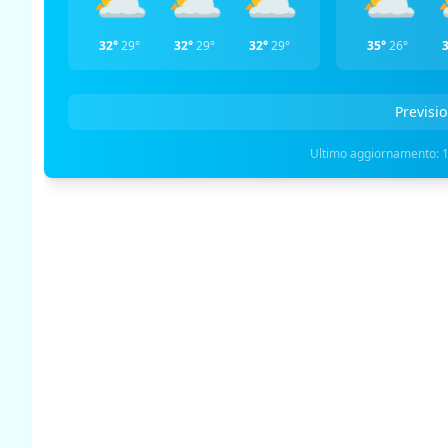
32°
29°
32°
29°
32°
29°
35°
26°
Previsio
Ultimo aggiornamento: 1