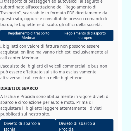
Il trasporto di passeggeri ed autoveicoli al seguito è
subordinato all'accettazione del "Regolamento di
Trasporto", scaricabile in formato PDF direttamente da
questo sito, oppure è consultabile presso i comandi di
bordo, le biglietterie di scalo, gli uffici della società.
Regolamento di trasporto
Regolamento di trasporto
Medmar
europeo
I biglietti con valore di fattura non possono essere
acquistati on line ma vanno richiesti esclusivamente al
call center Medmar.
L'acquisto dei biglietti di veicoli commerciali e bus non
può essere effettuato sul sito ma esclusivamente
attraverso il call center o nelle biglietterie.
DIVIETI DI SBARCO
A Ischia e Procida sono abitualmente in vigore divieti di
sbarco e circolazione per auto e moto. Prima di
acquistare il biglietto leggere attentamente i divieti
pubblicati sul nostro sito.
Divieto di sbarco a
Divieto di sbarco a
Ischia
Procida