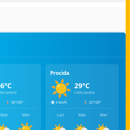
Procida
☀️
26°C
29°C
elo sereno
Cielo sereno
🌡️
36°/26°
💨
4 km/h
🌡️
32°/29°
Mar
Mer
Lun
Mar
Mer
⛅
☀️
⛅
⛅
⛅