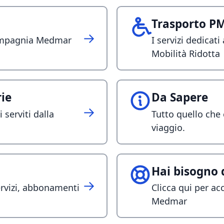
Trasporto P
→
compagnia Medmar
I servizi dedicati
Mobilità Ridotta
rie
Da Sapere
→
i serviti dalla
Tutto quello che 
viaggio.
Hai bisogno 
→
servizi, abbonamenti
Clicca qui per ac
Medmar