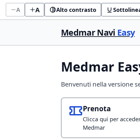
Salta al contenuto principale
A
A
Alto contrasto
Sottolinea
Dimensione testo
Medmar Navi
Easy
Medmar Eas
Benvenuti nella versione s
Scegli una sezione
Prenota
Clicca qui per acceder
Medmar