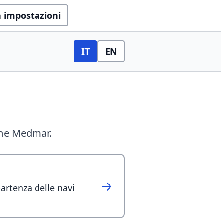
a impostazioni
IT
EN
(Italiano)
ione Medmar.
→
 partenza delle navi