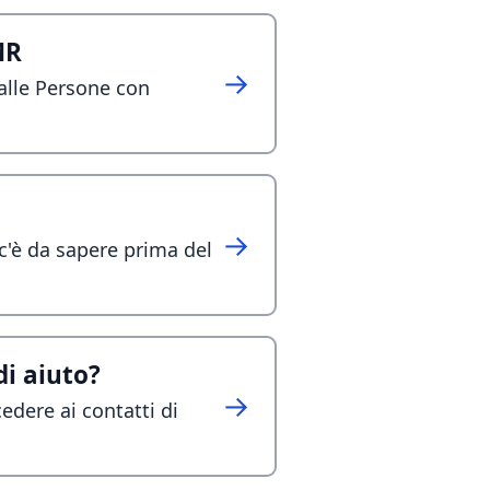
MR
→
 alle Persone con
→
c'è da sapere prima del
di aiuto?
→
cedere ai contatti di